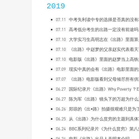
2019
07.11
中考失利读中专的选择是否真的没有
07.11
高考低分考生的出路一定没有前途吗
07.10
大学实习生高明志在《出路》里面算
07.10
《出路》中赵梦的父亲赵实代表着天
07.10
电影版《出路》里面的赵梦当上高铁
07.09
现实中真的会有《出路》电影里面的
07.07
《出路》电影版看到父母倾尽所有供
06.27
国际纪录片《出路》Why Poverty ？Edu
06.27
陈为军《出路》镜头下的万超为什么连
06.26
郑琼的《出•路》拍摄很艰难只是为
06.25
从《出路》为什么贫穷的主题到具体
06.24
BBC系列纪录片《为什么贫穷》第
06.24
电影《出路》出品人关明杰介绍