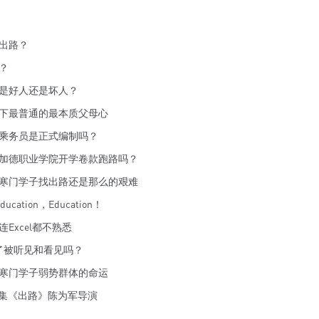
出路？
？
是好人还是坏人？
下最普通的最本质父母心
乘务员是正式编制吗？
加德职业学院开学卷款跑路吗？
寒门学子找出路还是那么的艰难
cation，Education！
Excel都不熟悉
了被听见和看见吗？
寒门学子弱势群体的命运
八集《出路》陈为军导演